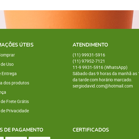
MAÇÕES ÚTEIS
ATENDIMENTO
omprar
(11)
99931-5916
(11)
97952-7121
 de Uso
11-9
9931-5916
(WhatsApp)
e Entrega
Sábado das 9 horas da manhã as 
da tarde com horário marcado.
a dos produtos
sergiodavid.com@hotmail.com
nça
 de Frete Grátis
a de Privacidade
S DE PAGAMENTO
CERTIFICADOS