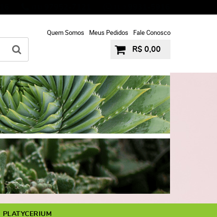
16
97952-7121
9931-5916
(11)
11-9
Quem Somos
Meus Pedidos
Fale Conosco
R$ 0,00
PLATYCERIUM