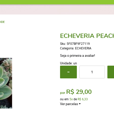
IDE
ECHEVERIA PEAC
Sku:
5F07BF9F27119
Categoria:
ECHEVERIA
Seja o primeira a avaliar!
Unidade: un
R$ 29,00
por
ou em
5x
de
R$ 6,33
Ver parcelas