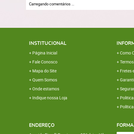
Carregando comentários ...
INSTITUCIONAL
INFOR
Página Inicial
Como C
Fale Conosco
Termos
Mapa do Site
Fretes 
Quem Somos
Garanti
Onde estamos
Segura
Indique nossa Loja
Politica
Polític
ENDEREÇO
FORMA