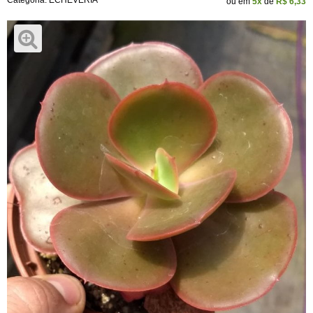
Categoria:
ECHEVERIA
ou em
5x
de
R$ 6,33