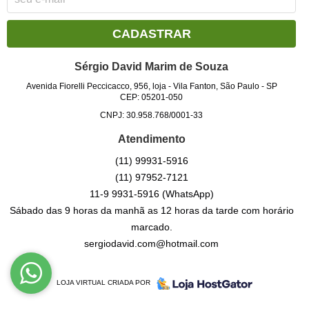
CADASTRAR
Sérgio David Marim de Souza
Avenida Fiorelli Peccicacco, 956, loja
-
Vila Fanton, São Paulo
-
SP
CEP: 05201-050
CNPJ: 30.958.768/0001-33
Atendimento
(11)
99931-5916
(11)
97952-7121
11-9
9931-5916
(WhatsApp)
Sábado das 9 horas da manhã as 12 horas da tarde com horário
marcado.
sergiodavid.com@hotmail.com
LOJA VIRTUAL CRIADA POR