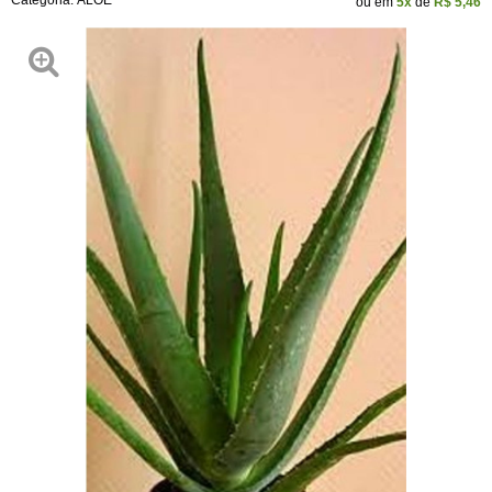
Categoria:
ALOE
ou em
5x
de
R$ 5,46