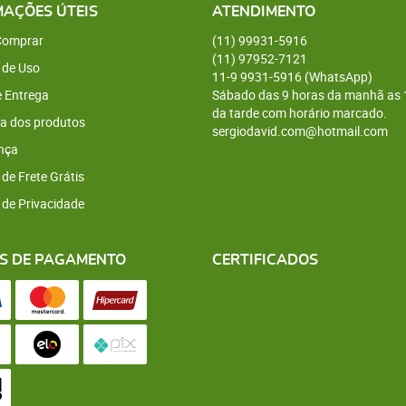
MAÇÕES ÚTEIS
ATENDIMENTO
omprar
(11)
99931-5916
(11)
97952-7121
 de Uso
11-9
9931-5916
(WhatsApp)
e Entrega
Sábado das 9 horas da manhã as 
da tarde com horário marcado.
a dos produtos
sergiodavid.com@hotmail.com
nça
 de Frete Grátis
a de Privacidade
S DE PAGAMENTO
CERTIFICADOS