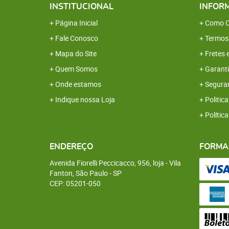
INSTITUCIONAL
INFOR
Página Inicial
Como C
Fale Conosco
Termos
Mapa do Site
Fretes 
Quem Somos
Garanti
Onde estamos
Segura
Indique nossa Loja
Politica
Polític
ENDEREÇO
FORMA
Avenida Fiorelli Peccicacco, 956, loja
-
Vila
Fanton, São Paulo
-
SP
CEP: 05201-050