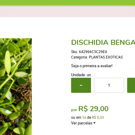
DISCHIDIA BENGA
Sku:
642966C5C29E4
Categoria:
PLANTAS EXOTICAS
Seja o primeira a avaliar!
Unidade: un
R$ 29,00
por
ou em
5x
de
R$ 6,33
Ver parcelas