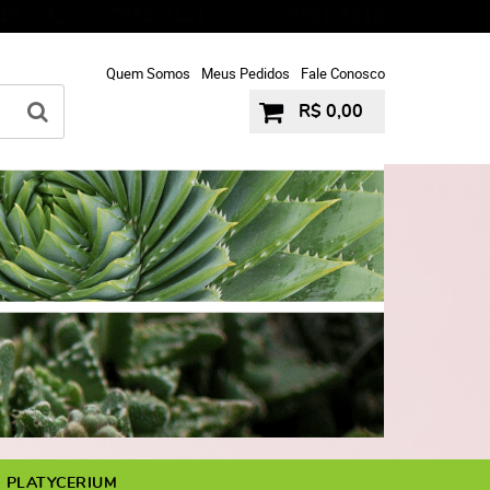
16
97952-7121
9931-5916
(11)
11-9
Quem Somos
Meus Pedidos
Fale Conosco
R$ 0,00
PLATYCERIUM