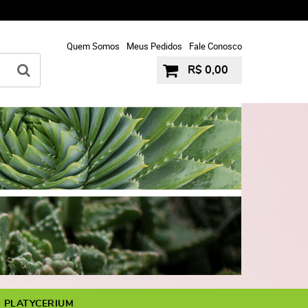
16
97952-7121
9931-5916
(11)
11-9
Quem Somos
Meus Pedidos
Fale Conosco
R$ 0,00
PLATYCERIUM