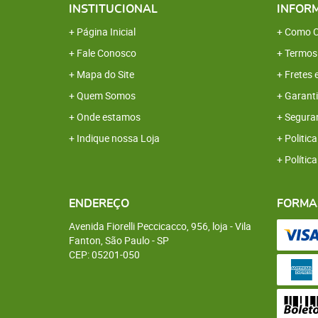
INSTITUCIONAL
INFOR
Página Inicial
Como C
Fale Conosco
Termos
Mapa do Site
Fretes 
Quem Somos
Garanti
Onde estamos
Segura
Indique nossa Loja
Politica
Polític
ENDEREÇO
FORMA
Avenida Fiorelli Peccicacco, 956, loja
-
Vila
Fanton, São Paulo
-
SP
CEP: 05201-050