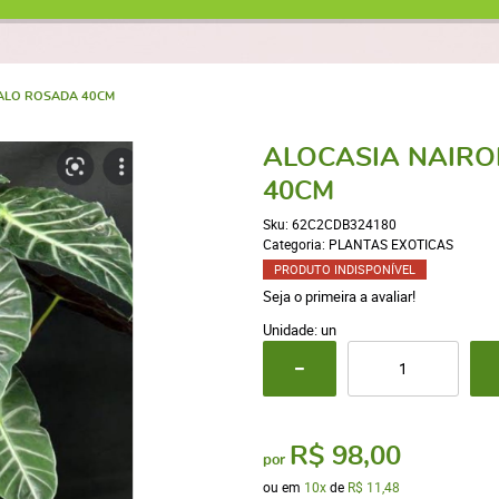
TALO ROSADA 40CM
ALOCASIA NAIRO
40CM
Sku:
62C2CDB324180
Categoria:
PLANTAS EXOTICAS
PRODUTO INDISPONÍVEL
Seja o primeira a avaliar!
Unidade: un
R$ 98,00
por
ou em
10x
de
R$ 11,48