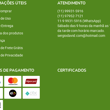
MAÇÕES ÚTEIS
ATENDIMENTO
omprar
(11)
99931-5916
(11)
97952-7121
 de Uso
11-9
9931-5916
(WhatsApp)
e Entrega
Sábado das 9 horas da manhã as 
da tarde com horário marcado.
a dos produtos
sergiodavid.com@hotmail.com
nça
 de Frete Grátis
a de Privacidade
S DE PAGAMENTO
CERTIFICADOS