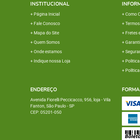
INSTITUCIONAL
INFOR
Página Inicial
Como C
Fale Conosco
Termos
Mapa do Site
Fretes 
Quem Somos
Garanti
Onde estamos
Segura
Indique nossa Loja
Politica
Polític
ENDEREÇO
FORMA
Avenida Fiorelli Peccicacco, 956, loja
-
Vila
Fanton, São Paulo
-
SP
CEP: 05201-050