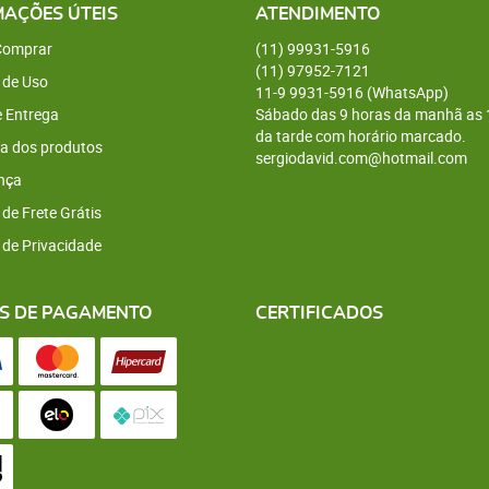
MAÇÕES ÚTEIS
ATENDIMENTO
omprar
(11)
99931-5916
(11)
97952-7121
 de Uso
11-9
9931-5916
(WhatsApp)
e Entrega
Sábado das 9 horas da manhã as 
da tarde com horário marcado.
a dos produtos
sergiodavid.com@hotmail.com
nça
 de Frete Grátis
a de Privacidade
S DE PAGAMENTO
CERTIFICADOS