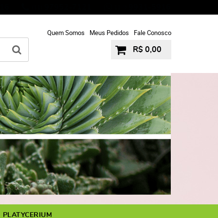
16
97952-7121
9931-5916
(11)
11-9
Quem Somos
Meus Pedidos
Fale Conosco
R$ 0,00
PLATYCERIUM