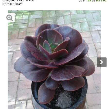
Categoria:
ECHEVERIA
,
ou em
6x
de
R$ 7,01
SUCULENTAS