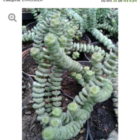
Categoria:
CRASSULA
ou em
3x
de
R$ 6,64