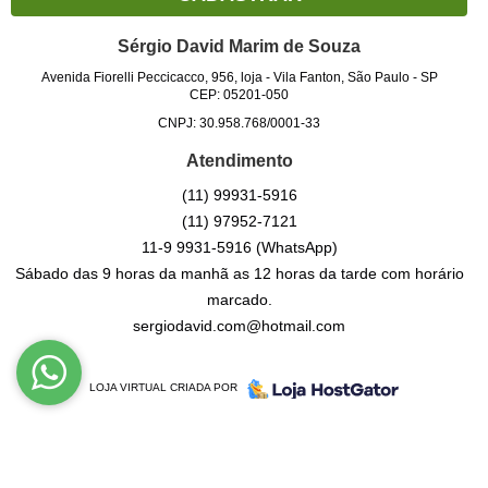
Sérgio David Marim de Souza
Avenida Fiorelli Peccicacco, 956, loja
-
Vila Fanton, São Paulo
-
SP
CEP: 05201-050
CNPJ: 30.958.768/0001-33
Atendimento
(11)
99931-5916
(11)
97952-7121
11-9
9931-5916
(WhatsApp)
Sábado das 9 horas da manhã as 12 horas da tarde com horário
marcado.
sergiodavid.com@hotmail.com
LOJA VIRTUAL CRIADA POR