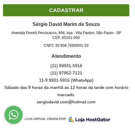
CADASTRAR
Sérgio David Marim de Souza
Avenida Fiorelli Peccicacco, 956, loja
-
Vila Fanton, São Paulo
-
SP
CEP: 05201-050
CNPJ: 30.958.768/0001-33
Atendimento
(11)
99931-5916
(11)
97952-7121
11-9
9931-5916
(WhatsApp)
Sábado das 9 horas da manhã as 12 horas da tarde com horário
marcado.
sergiodavid.com@hotmail.com
LOJA VIRTUAL CRIADA POR