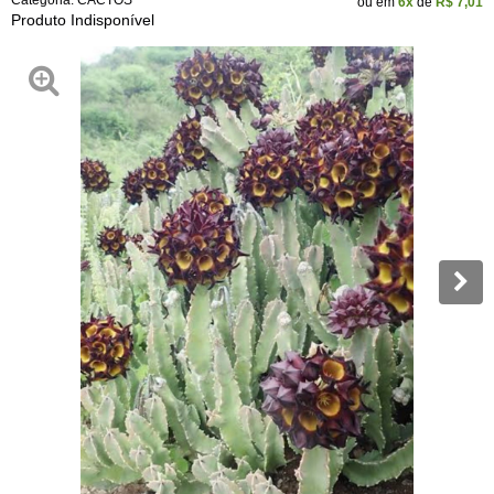
Categoria:
CACTOS
ou em
6x
de
R$ 7,01
Produto Indisponível