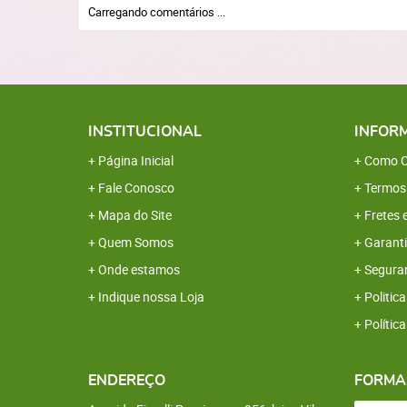
Carregando comentários ...
INSTITUCIONAL
INFOR
Página Inicial
Como C
Fale Conosco
Termos
Mapa do Site
Fretes 
Quem Somos
Garanti
Onde estamos
Segura
Indique nossa Loja
Politica
Polític
ENDEREÇO
FORMA