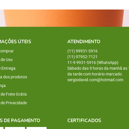
MAÇÕES ÚTEIS
ATENDIMENTO
omprar
(11)
99931-5916
(11)
97952-7121
 de Uso
11-9
9931-5916
(WhatsApp)
e Entrega
Sábado das 9 horas da manhã as 
da tarde com horário marcado.
a dos produtos
sergiodavid.com@hotmail.com
nça
 de Frete Grátis
a de Privacidade
S DE PAGAMENTO
CERTIFICADOS