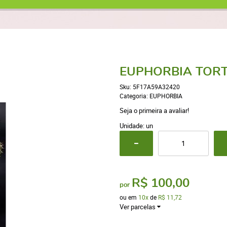
EUPHORBIA TORTI
Sku:
5F17A59A32420
Categoria:
EUPHORBIA
Seja o primeira a avaliar!
Unidade: un
R$ 100,00
por
ou em
10x
de
R$ 11,72
Ver parcelas