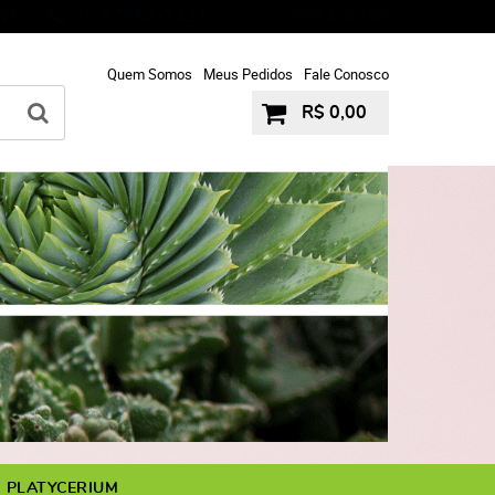
16
97952-7121
9931-5916
(11)
11-9
Quem Somos
Meus Pedidos
Fale Conosco
R$ 0,00
PLATYCERIUM