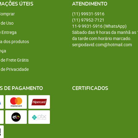
MAÇÕES ÚTEIS
ATENDIMENTO
omprar
(11)
99931-5916
(11)
97952-7121
 de Uso
11-9
9931-5916
(WhatsApp)
e Entrega
Sábado das 9 horas da manhã as 
da tarde com horário marcado.
a dos produtos
sergiodavid.com@hotmail.com
nça
 de Frete Grátis
a de Privacidade
S DE PAGAMENTO
CERTIFICADOS