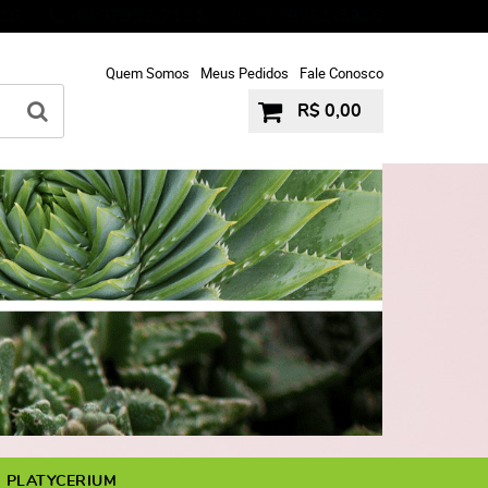
16
97952-7121
9931-5916
(11)
11-9
Quem Somos
Meus Pedidos
Fale Conosco
R$ 0,00
PLATYCERIUM