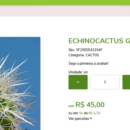
ECHINOCACTUS G
Sku:
5F29EEE42354F
Categoria:
CACTOS
Seja o primeira a avaliar!
Unidade: un
R$ 45,00
por
ou em
9x
de
R$ 5,78
Ver parcelas