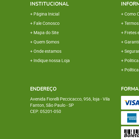
INSTITUCIONAL
INFOR
Página Inicial
Como C
Fale Conosco
Termos
Mapa do Site
Fretes 
Quem Somos
Garanti
Onde estamos
Segura
Indique nossa Loja
Politica
Polític
ENDEREÇO
FORMA
Avenida Fiorelli Peccicacco, 956, loja
-
Vila
Fanton, São Paulo
-
SP
CEP: 05201-050