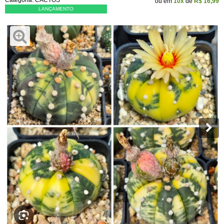
Categoria:
CACTOS
ou em
10x
de
R$ 16,99
LANÇAMENTO