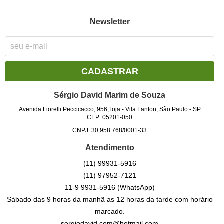
Newsletter
CADASTRAR
Sérgio David Marim de Souza
Avenida Fiorelli Peccicacco, 956, loja
-
Vila Fanton, São Paulo
-
SP
CEP: 05201-050
CNPJ: 30.958.768/0001-33
Atendimento
(11)
99931-5916
(11)
97952-7121
11-9
9931-5916
(WhatsApp)
Sábado das 9 horas da manhã as 12 horas da tarde com horário
marcado.
sergiodavid.com@hotmail.com