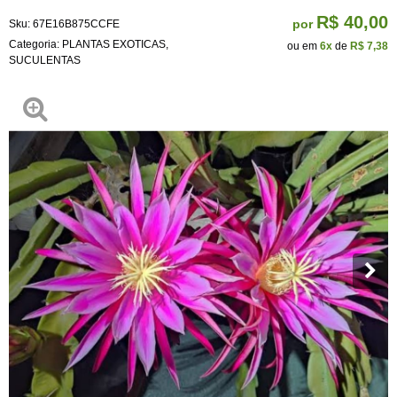
R$ 40,00
por
Sku:
67E16B875CCFE
Categoria:
PLANTAS EXOTICAS
,
ou em
6x
de
R$ 7,38
SUCULENTAS