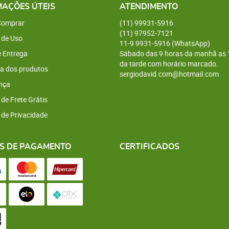
MAÇÕES ÚTEIS
ATENDIMENTO
omprar
(11)
99931-5916
(11)
97952-7121
 de Uso
11-9
9931-5916
(WhatsApp)
e Entrega
Sábado das 9 horas da manhã as 
da tarde com horário marcado.
a dos produtos
sergiodavid.com@hotmail.com
nça
 de Frete Grátis
a de Privacidade
S DE PAGAMENTO
CERTIFICADOS