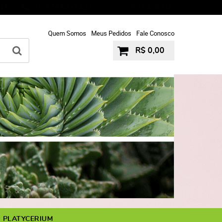
16
97952-7121
9931-5916
(11)
11-9
Quem Somos
Meus Pedidos
Fale Conosco
R$ 0,00
PLATYCERIUM