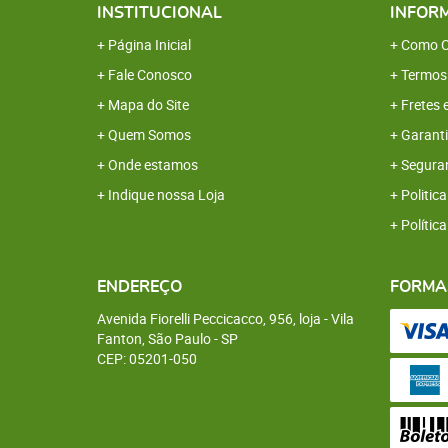
INSTITUCIONAL
INFOR
Página Inicial
Como C
Fale Conosco
Termos
Mapa do Site
Fretes 
Quem Somos
Garanti
Onde estamos
Segura
Indique nossa Loja
Politica
Polític
ENDEREÇO
FORMA
Avenida Fiorelli Peccicacco, 956, loja
-
Vila
Fanton, São Paulo
-
SP
CEP: 05201-050