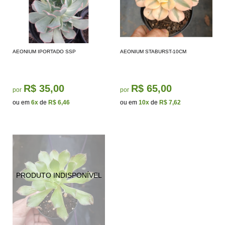
AEONIUM IPORTADO SSP
AEONIUM STABURST-10CM
R$ 35,00
R$ 65,00
por
por
ou em
6x
de
R$ 6,46
ou em
10x
de
R$ 7,62