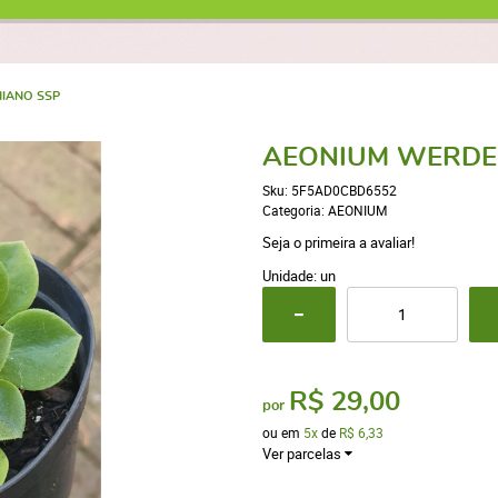
IANO SSP
AEONIUM WERDE
Sku:
5F5AD0CBD6552
Categoria:
AEONIUM
Seja o primeira a avaliar!
Unidade: un
R$ 29,00
por
ou em
5x
de
R$ 6,33
Ver parcelas