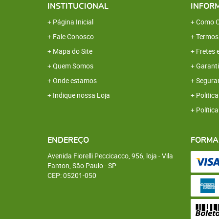
INSTITUCIONAL
INFOR
Página Inicial
Como C
Fale Conosco
Termos
Mapa do Site
Fretes 
Quem Somos
Garanti
Onde estamos
Segura
Indique nossa Loja
Politica
Polític
ENDEREÇO
FORMA
Avenida Fiorelli Peccicacco, 956, loja
-
Vila
Fanton, São Paulo
-
SP
CEP: 05201-050