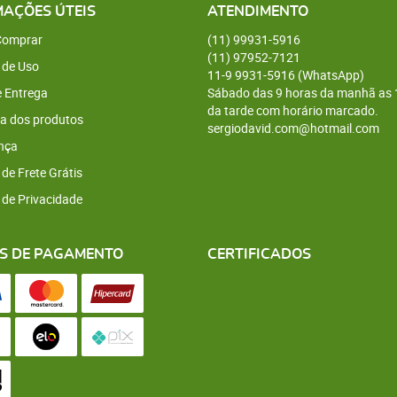
MAÇÕES ÚTEIS
ATENDIMENTO
omprar
(11)
99931-5916
(11)
97952-7121
 de Uso
11-9
9931-5916
(WhatsApp)
e Entrega
Sábado das 9 horas da manhã as 
da tarde com horário marcado.
a dos produtos
sergiodavid.com@hotmail.com
nça
 de Frete Grátis
a de Privacidade
S DE PAGAMENTO
CERTIFICADOS