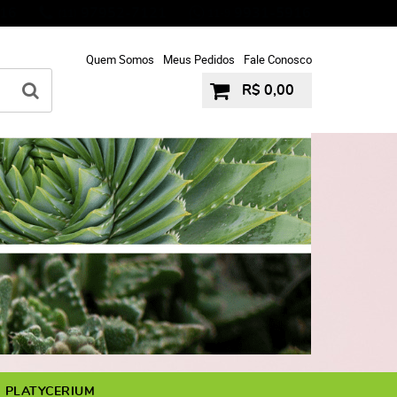
16
97952-7121
9931-5916
(11)
11-9
Quem Somos
Meus Pedidos
Fale Conosco
R$ 0,00
PLATYCERIUM