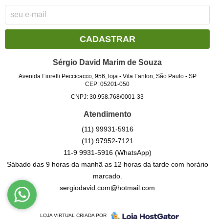
CADASTRAR
Sérgio David Marim de Souza
Avenida Fiorelli Peccicacco, 956, loja
-
Vila Fanton, São Paulo
-
SP
CEP: 05201-050
CNPJ: 30.958.768/0001-33
Atendimento
(11)
99931-5916
(11)
97952-7121
11-9
9931-5916
(WhatsApp)
Sábado das 9 horas da manhã as 12 horas da tarde com horário
marcado.
sergiodavid.com@hotmail.com
LOJA VIRTUAL CRIADA POR